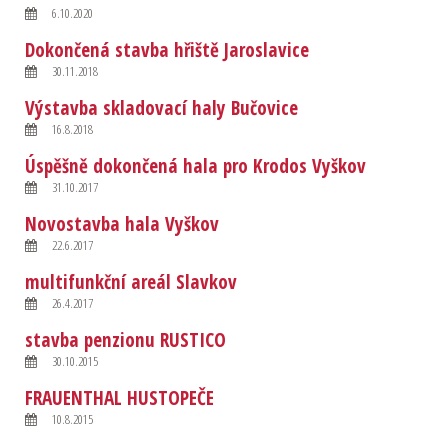
6.10.2020
Dokončená stavba hřiště Jaroslavice
30.11.2018
Výstavba skladovací haly Bučovice
16.8.2018
Úspěšně dokončená hala pro Krodos Vyškov
31.10.2017
Novostavba hala Vyškov
22.6.2017
multifunkční areál Slavkov
26.4.2017
stavba penzionu RUSTICO
30.10.2015
FRAUENTHAL HUSTOPEČE
10.8.2015